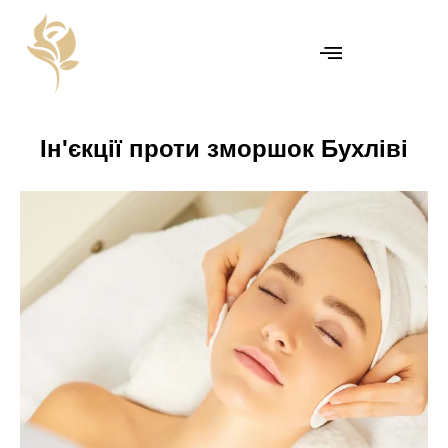
Ін'єкції проти зморшок Бухліві