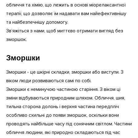
обличчя та хімію, що лежить в основі міорелаксантної
терапії, що дозволяє їм надавати вам найефективнішу
та найбезпечнішу допомогу.
Зв’яжіться з нами, щоб миттєво отримати вигляд без
зморшок.
Зморшки
Зморшки - це шкірні складки, зморшки або виступи. З
віком люди розвиваються самі по собі.
Зморшки є неминучою частиною старіння. З віком ці
зміни відбуваються природним шляхом. Обличчя, шия,
тильна сторона долонь і верхня частина передпліч
особливо схильні до появи зморшок, оскільки вони
проводять найбільше часу під сонячним світлом. Частини
обличчя людини, які природно складаються під час