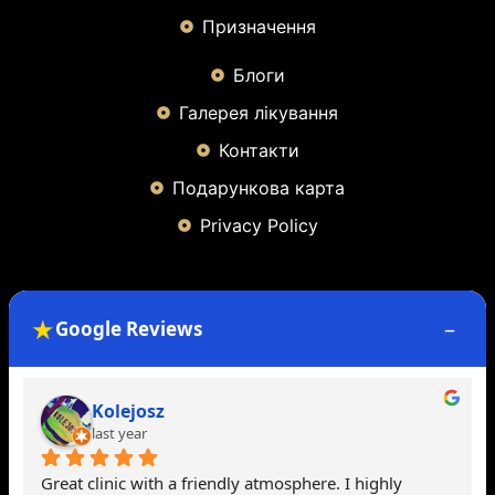
Призначення
Блоги
Галерея лікування
Контакти
Подарункова карта
Privacy Policy
Contact Info
★
–
Google Reviews
49 Bernard Terrace, Glasgow, G40 3 BQ
71 Causeyside Street, Пейслі, Велика Британія
Fabian Sztormek
artmedic@yahoo.com
last year
+44 7584 259618
The results from my filler session exceeded my 