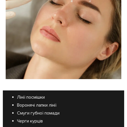
Лінії посмішки
Воронячі лапки лінії
Смуги губної помади
Черги курців