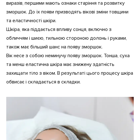
виразів, першими мають ознаки старіння та розвитку
зморшок. До їх появи призводять вікові зміни товщини
та еластичності шкіри.
Шкіра, яка піддається впливу сонця, включно з
обличчям і шиєю, тильною стороною долонь і руками,
також має більший шанс на появу зморшок.
Вік несе з собою неминучу появу зморшок. Тонша, суха
та менш еластична шкіра має знижену здатність
захищати тіло з віком. В результаті цього процесу шкіра
обвисає і складається в складки.