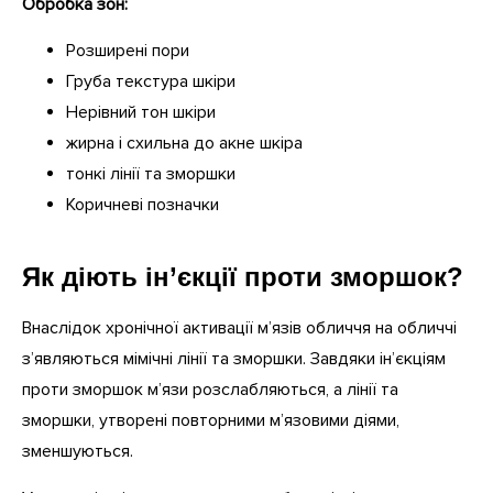
Обробка зон:
Розширені пори
Груба текстура шкіри
Нерівний тон шкіри
жирна і схильна до акне шкіра
тонкі лінії та зморшки
Коричневі позначки
Як діють ін’єкції проти зморшок?
Внаслідок хронічної активації м’язів обличчя на обличчі
з’являються мімічні лінії та зморшки. Завдяки ін’єкціям
проти зморшок м’язи розслабляються, а лінії та
зморшки, утворені повторними м’язовими діями,
зменшуються.