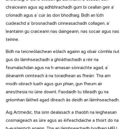
chraiceann agus ag adhbhrachadh gum bi ceallan geir a’
crìonadh agus a’ cuir às don bhodhaig. Bidh an lùth
cuideachd a’ brosnachadh cinneasachadh collagen, a’
leantainn gu craiceann nas daingeann, nas socair agus nas
teinne.
Bidh na teicneòlaichean eòlach againn ag obair còmhla riut
gus do làimhseachadh a ghnàthachadh a rèir na
feumalachdan agus na h-amasan sònraichte agad, a’
dèanamh cinnteach à na toraidhean as fheàrr. Tha am
modh-obrach luath agus gun phian, gun fheum air
anesthesia no ùine downt. Faodaidh tu tilleadh gu na
gnìomhan làitheil agad dìreach às deidh an làimhseachadh.
Aig Artmedic, tha sinn dealasach a thaobh na leigheasan
cosmaigeach as ùire agus as èifeachdaiche a thoirt do na
h-euslaintich againn. Tha an làimhseachadh bodhaig HIFU