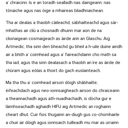
a’ chraicinn. Is e an toradh sealladh nas daingeann, nas
tònaiche agus nas òige a mhaireas bliadhnaichean.
Tha ar dealas a thaobh càileachd, sàbhailteachd agus sàr-
mhathas air cliù a chosnadh dhuinn mar aon de na
clionaigean cosmaigeach as àirde ann an Glaschu. Aig
Artmedic, tha sinn den bheachd gu bheil a h-uile duine airidh
air a bhith a’ coimhead agus a’ faireachdainn cho math sa
tha iad, agus tha sinn dealasach a thaobh an ìre as àirde de
chùram agus eòlas a thoirt do gach euslainteach.
Ma tha thu a’ coimhead airson dòigh shàbhailte,
èifeachdach agus neo-ionnsaigheach airson do chraiceann
a theannachadh agus ath-nuadhachadh, is dòcha gur e
làimhseachadh aghaidh HIFU aig Artmedic an roghainn
cheart dhut. Cuir fios thugainn an-diugh gus co-chomhairle
a chuir air dòigh agus ionnsaich tuilleadh mu mar as urrainn