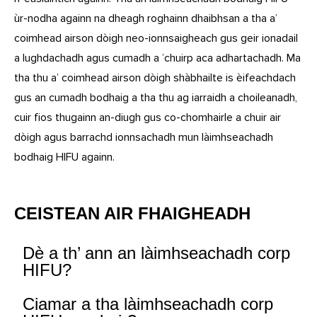
ùr-nodha againn na dheagh roghainn dhaibhsan a tha a’
coimhead airson dòigh neo-ionnsaigheach gus geir ionadail
a lughdachadh agus cumadh a ’chuirp aca adhartachadh. Ma
tha thu a’ coimhead airson dòigh shàbhailte is èifeachdach
gus an cumadh bodhaig a tha thu ag iarraidh a choileanadh,
cuir fios thugainn an-diugh gus co-chomhairle a chuir air
dòigh agus barrachd ionnsachadh mun làimhseachadh
bodhaig HIFU againn.
CEISTEAN AIR FHAIGHEADH
Dè a th’ ann an làimhseachadh corp
HIFU?
Ciamar a tha làimhseachadh corp