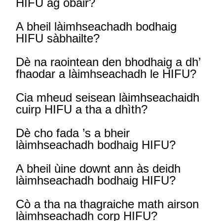
HIFU ag obair?
A bheil làimhseachadh bodhaig
HIFU sàbhailte?
Dè na raointean den bhodhaig a dh’
fhaodar a làimhseachadh le HIFU?
Cia mheud seisean làimhseachaidh
cuirp HIFU a tha a dhìth?
Dè cho fada ’s a bheir
làimhseachadh bodhaig HIFU?
A bheil ùine downt ann às deidh
làimhseachadh bodhaig HIFU?
Cò a tha na thagraiche math airson
làimhseachadh corp HIFU?