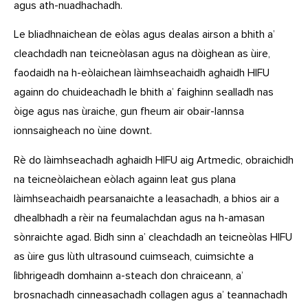
agus ath-nuadhachadh.
Le bliadhnaichean de eòlas agus dealas airson a bhith a’
cleachdadh nan teicneòlasan agus na dòighean as ùire,
faodaidh na h-eòlaichean làimhseachaidh aghaidh HIFU
againn do chuideachadh le bhith a’ faighinn sealladh nas
òige agus nas ùraiche, gun fheum air obair-lannsa
ionnsaigheach no ùine downt.
Rè do làimhseachadh aghaidh HIFU aig Artmedic, obraichidh
na teicneòlaichean eòlach againn leat gus plana
làimhseachaidh pearsanaichte a leasachadh, a bhios air a
dhealbhadh a rèir na feumalachdan agus na h-amasan
sònraichte agad. Bidh sinn a’ cleachdadh an teicneòlas HIFU
as ùire gus lùth ultrasound cuimseach, cuimsichte a
lìbhrigeadh domhainn a-steach don chraiceann, a’
brosnachadh cinneasachadh collagen agus a’ teannachadh