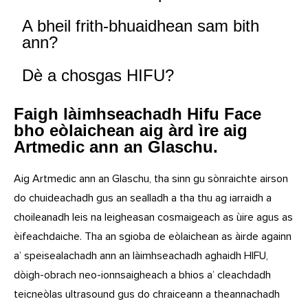
A bheil frith-bhuaidhean sam bith
ann?
Dè a chosgas HIFU?
Faigh làimhseachadh Hifu Face
bho eòlaichean aig àrd ìre aig
Artmedic ann an Glaschu.
Aig Artmedic ann an Glaschu, tha sinn gu sònraichte airson
do chuideachadh gus an sealladh a tha thu ag iarraidh a
choileanadh leis na leigheasan cosmaigeach as ùire agus as
èifeachdaiche. Tha an sgioba de eòlaichean as àirde againn
a’ speisealachadh ann an làimhseachadh aghaidh HIFU,
dòigh-obrach neo-ionnsaigheach a bhios a’ cleachdadh
teicneòlas ultrasound gus do chraiceann a theannachadh