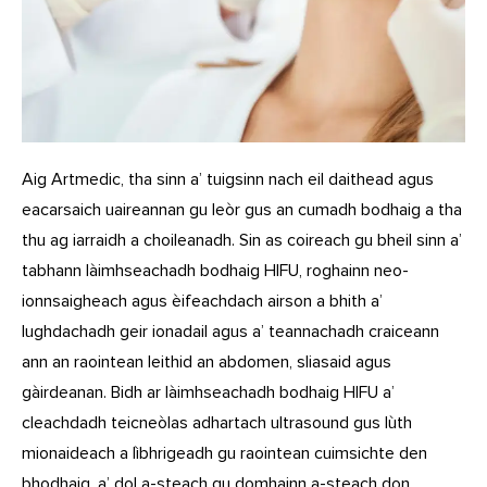
Aig Artmedic, tha sinn a’ tuigsinn nach eil daithead agus
eacarsaich uaireannan gu leòr gus an cumadh bodhaig a tha
thu ag iarraidh a choileanadh. Sin as coireach gu bheil sinn a’
tabhann làimhseachadh bodhaig HIFU, roghainn neo-
ionnsaigheach agus èifeachdach airson a bhith a’
lughdachadh geir ionadail agus a’ teannachadh craiceann
ann an raointean leithid an abdomen, sliasaid agus
gàirdeanan. Bidh ar làimhseachadh bodhaig HIFU a’
cleachdadh teicneòlas adhartach ultrasound gus lùth
mionaideach a lìbhrigeadh gu raointean cuimsichte den
bhodhaig, a’ dol a-steach gu domhainn a-steach don