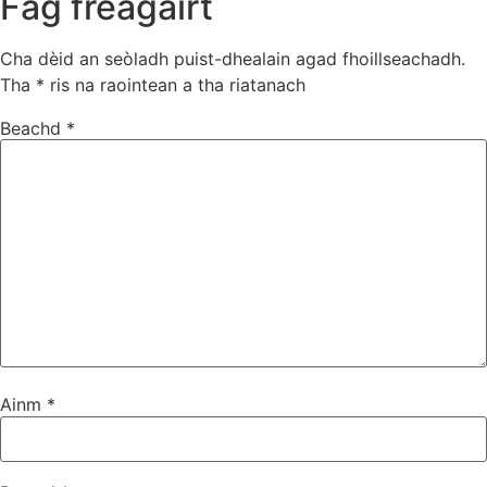
Fàg freagairt
Cha dèid an seòladh puist-dhealain agad fhoillseachadh.
Tha
*
ris na raointean a tha riatanach
Beachd
*
Ainm
*