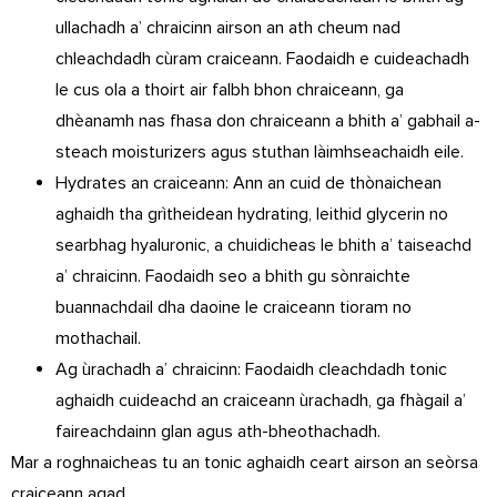
ullachadh a’ chraicinn airson an ath cheum nad
chleachdadh cùram craiceann. Faodaidh e cuideachadh
le cus ola a thoirt air falbh bhon chraiceann, ga
dhèanamh nas fhasa don chraiceann a bhith a’ gabhail a-
steach moisturizers agus stuthan làimhseachaidh eile.
Hydrates an craiceann: Ann an cuid de thònaichean
aghaidh tha grìtheidean hydrating, leithid glycerin no
searbhag hyaluronic, a chuidicheas le bhith a’ taiseachd
a’ chraicinn. Faodaidh seo a bhith gu sònraichte
buannachdail dha daoine le craiceann tioram no
mothachail.
Ag ùrachadh a’ chraicinn: Faodaidh cleachdadh tonic
aghaidh cuideachd an craiceann ùrachadh, ga fhàgail a’
faireachdainn glan agus ath-bheothachadh.
Mar a roghnaicheas tu an tonic aghaidh ceart airson an seòrsa
craiceann agad