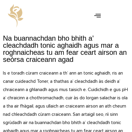
Na buannachdan bho bhith a’
cleachdadh tonic aghaidh agus mar a
roghnaicheas tu am fear ceart airson an
seòrsa craiceann agad
Is e toradh cùram craiceann a th’ ann an tonic aghaidh, ris an
canar cuideachd Toner, a thathas a’ cleachdadh às deidh a’
chraiceann a ghlanadh agus mus taisich e. Cuidichidh e gus pH
a’ chraicinn a chothromachadh, cuir às do lorgan salachar is ola
a tha air fhàgail, agus ullaich an craiceann airson an ath cheum
nad chleachdadh cùram craiceann. San artaigil seo, nì sinn
sgrùdadh air na buannachdan bho bhith a’ cleachdadh tonic
aghaidh agus mar a roghnaicheas tu am fear ceart airson an