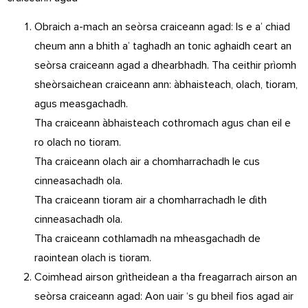
Obraich a-mach an seòrsa craiceann agad: Is e a’ chiad
cheum ann a bhith a’ taghadh an tonic aghaidh ceart an
seòrsa craiceann agad a dhearbhadh. Tha ceithir prìomh
sheòrsaichean craiceann ann: àbhaisteach, olach, tioram,
agus measgachadh.
Tha craiceann àbhaisteach cothromach agus chan eil e
ro olach no tioram.
Tha craiceann olach air a chomharrachadh le cus
cinneasachadh ola.
Tha craiceann tioram air a chomharrachadh le dìth
cinneasachadh ola.
Tha craiceann cothlamadh na mheasgachadh de
raointean olach is tioram.
Coimhead airson grìtheidean a tha freagarrach airson an
seòrsa craiceann agad: Aon uair ‘s gu bheil fios agad air