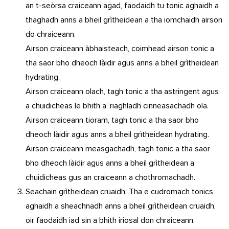
an t-seòrsa craiceann agad, faodaidh tu tonic aghaidh a
thaghadh anns a bheil grìtheidean a tha iomchaidh airson
do chraiceann.
Airson craiceann àbhaisteach, coimhead airson tonic a
tha saor bho dheoch làidir agus anns a bheil grìtheidean
hydrating.
Airson craiceann olach, tagh tonic a tha astringent agus
a chuidicheas le bhith a’ riaghladh cinneasachadh ola.
Airson craiceann tioram, tagh tonic a tha saor bho
dheoch làidir agus anns a bheil grìtheidean hydrating.
Airson craiceann measgachadh, tagh tonic a tha saor
bho dheoch làidir agus anns a bheil grìtheidean a
chuidicheas gus an craiceann a chothromachadh.
Seachain grìtheidean cruaidh: Tha e cudromach tonics
aghaidh a sheachnadh anns a bheil grìtheidean cruaidh,
oir faodaidh iad sin a bhith iriosal don chraiceann.