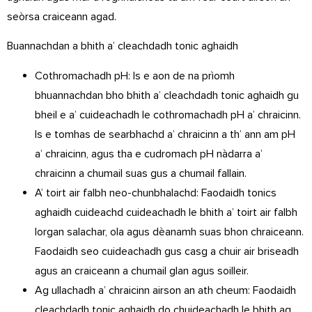
seòrsa craiceann agad.
Buannachdan a bhith a’ cleachdadh tonic aghaidh
Cothromachadh pH: Is e aon de na prìomh
bhuannachdan bho bhith a’ cleachdadh tonic aghaidh gu
bheil e a’ cuideachadh le cothromachadh pH a’ chraicinn.
Is e tomhas de searbhachd a’ chraicinn a th’ ann am pH
a’ chraicinn, agus tha e cudromach pH nàdarra a’
chraicinn a chumail suas gus a chumail fallain.
A’ toirt air falbh neo-chunbhalachd: Faodaidh tonics
aghaidh cuideachd cuideachadh le bhith a’ toirt air falbh
lorgan salachar, ola agus dèanamh suas bhon chraiceann.
Faodaidh seo cuideachadh gus casg a chuir air briseadh
agus an craiceann a chumail glan agus soilleir.
Ag ullachadh a’ chraicinn airson an ath cheum: Faodaidh
cleachdadh tonic aghaidh do chuideachadh le bhith ag