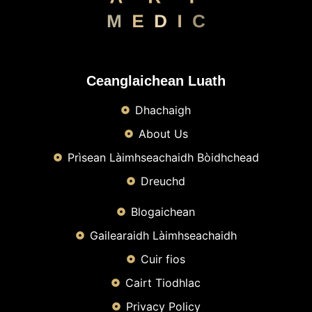
Ceanglaichean Luath
Dhachaigh
About Us
Prìsean Làimhseachaidh Bòidhchead
Dreuchd
Blogaichean
Gailearaidh Làimhseachaidh
Cuir fios
Cairt Tiodhlac
Privacy Policy