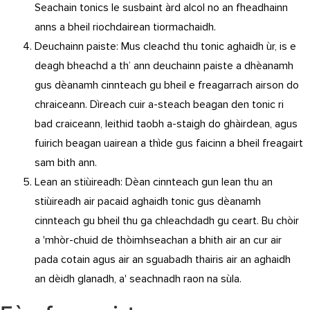
Seachain tonics le susbaint àrd alcol no an fheadhainn
anns a bheil riochdairean tiormachaidh.
Deuchainn paiste: Mus cleachd thu tonic aghaidh ùr, is e
deagh bheachd a th’ ann deuchainn paiste a dhèanamh
gus dèanamh cinnteach gu bheil e freagarrach airson do
chraiceann. Dìreach cuir a-steach beagan den tonic ri
bad craiceann, leithid taobh a-staigh do ghàirdean, agus
fuirich beagan uairean a thìde gus faicinn a bheil freagairt
sam bith ann.
Lean an stiùireadh: Dèan cinnteach gun lean thu an
stiùireadh air pacaid aghaidh tonic gus dèanamh
cinnteach gu bheil thu ga chleachdadh gu ceart. Bu chòir
a 'mhòr-chuid de thòimhseachan a bhith air an cur air
pada cotain agus air an sguabadh thairis air an aghaidh
an dèidh glanadh, a' seachnadh raon na sùla.