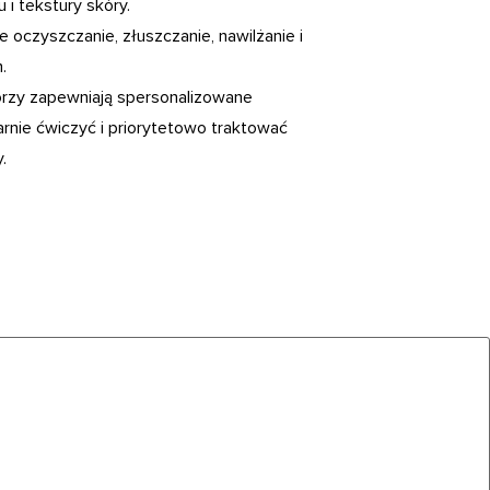
 i tekstury skóry.
e oczyszczanie, złuszczanie, nawilżanie i
.
órzy zapewniają spersonalizowane
arnie ćwiczyć i priorytetowo traktować
.