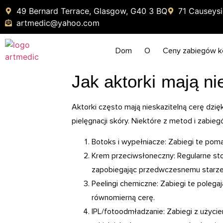
49 Bernard Terrace, Glasgow, G40 3 BQ
71 Causeysi
artmedic@yahoo.com
Dom
O
Ceny zabiegów 
Jak aktorki mają ni
Aktorki często mają nieskazitelną cerę dzi
pielęgnacji skóry. Niektóre z metod i zabi
Botoks i wypełniacze: Zabiegi te pom
Krem przeciwsłoneczny: Regularne s
zapobiegając przedwczesnemu starzen
Peelingi chemiczne: Zabiegi te polega
równomierną cerę.
IPL/fotoodmładzanie: Zabiegi z użyci