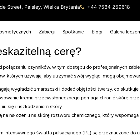
de Street, Paisley, Wielka Brytania
+44 7584 259618
kosmetycznych
Zabiegi
Spotkanie
Blogi
Galeria leczen
eskazitelną cerę?
ęki połączeniu czynników, w tym dostępu do profesjonalnych zabie
egów, których używają, aby utrzymać swój wygląd, mogą obejmowa
agają wygładzić zmarszczki i dodać objętości twarzy, co skutku
tosowanie kremu przeciwsłonecznego pomaga chronić skórę prz
iu się i uszkodzeniom skóry.
ją na nałożeniu na skórę roztworu chemicznego, który wspomaga z
em intensywnego światła pulsacyjnego (IPL) są przeznaczone do