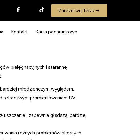
Zarezerwuj teraz
ia
Kontakt
Karta podarunkowa
gów pielęgnacyjnych i starannej
ć:
je bardziej młodzieńczym wyglądem.
ed szkodliwym promieniowaniem UV,
łuszczanie i zapewnia gładszą, bardziej
 usuwania różnych problemów skórnych,