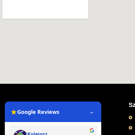
Sz
★
–
Google Reviews
Kolejosz
Fabia