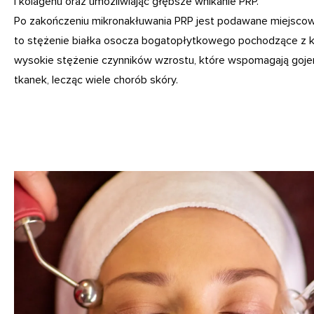
i kolagenu oraz umożliwiając głębsze wnikanie PRP.
Po zakończeniu mikronakłuwania PRP jest podawane miejscow
to stężenie białka osocza bogatopłytkowego pochodzące z k
wysokie stężenie czynników wzrostu, które wspomagają gojen
tkanek, lecząc wiele chorób skóry.