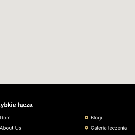
ybkie łącza
Dom
Blogi
About Us
Galeria leczenia
n Sztormek
tracy s