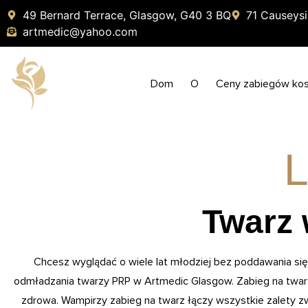
49 Bernard Terrace, Glasgow, G40 3 BQ
71 Causeysi
artmedic@yahoo.com
Dom
O
Ceny zabiegów ko
Twarz
Chcesz wyglądać o wiele lat młodziej bez poddawania się 
odmładzania twarzy PRP w Artmedic Glasgow. Zabieg na twarz j
zdrowa. Wampirzy zabieg na twarz łączy wszystkie zalety z