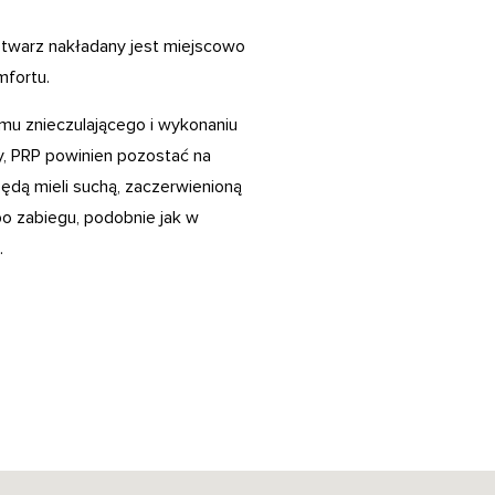
 twarz nakładany jest miejscowo
mfortu.
amu znieczulającego i wykonaniu
y, PRP powinien pozostać na
będą mieli suchą, zaczerwienioną
 po zabiegu, podobnie jak w
.