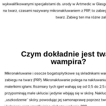
wykwalifikowanymi specjalistami ds. urody w Artmedic w Glasg
na twarz, czasami nazywany mikronakłuwaniem z PRP, to zabieg 
twarz. Zabieg ten ma różne zal
Czym dokładnie jest tw
wampira?
Mikronakłuwanie i osocze bogatopłytkowe są składnikami w
zabiegu na twarz (PRP). Mikronakłuwanie polega na nakłuwaniu
maleńkimi igłami. Rozmiary tych igieł wahają się od 0,5 do 2,5 m
przypominają małe ukłucia i jedynie wbijają się w skórę. Nakłuc
„uszkodzenie” skóry, powodując jej samonaprawę poprzez two