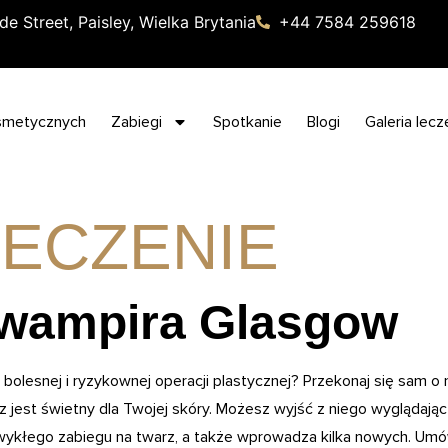
de Street, Paisley, Wielka Brytania
+44 7584 259618
smetycznych
Zabiegi
Spotkanie
Blogi
Galeria lecz
LECZENIE
 wampira Glasgow
bolesnej i ryzykownej operacji plastycznej? Przekonaj się sam o
est świetny dla Twojej skóry. Możesz wyjść z niego wyglądając i
wykłego zabiegu na twarz, a także wprowadza kilka nowych. Umó