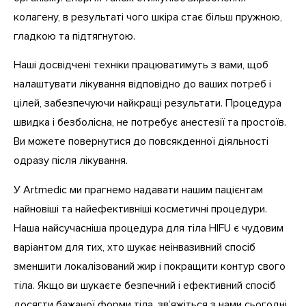
колагену, в результаті чого шкіра стає більш пружною,
гладкою та підтягнутою.
Наші досвідчені техніки працюватимуть з вами, щоб
налаштувати лікування відповідно до ваших потреб і
цілей, забезпечуючи найкращі результати. Процедура
швидка і безболісна, не потребує анестезії та простоїв.
Ви можете повернутися до повсякденної діяльності
одразу після лікування.
У Artmedic ми прагнемо надавати нашим пацієнтам
найновіші та найефективніші косметичні процедури.
Наша найсучасніша процедура для тіла HIFU є чудовим
варіантом для тих, хто шукає неінвазивний спосіб
зменшити локалізований жир і покращити контур свого
тіла. Якщо ви шукаєте безпечний і ефективний спосіб
досягти бажаної форми тіла, зв’яжіться з нами сьогодні,