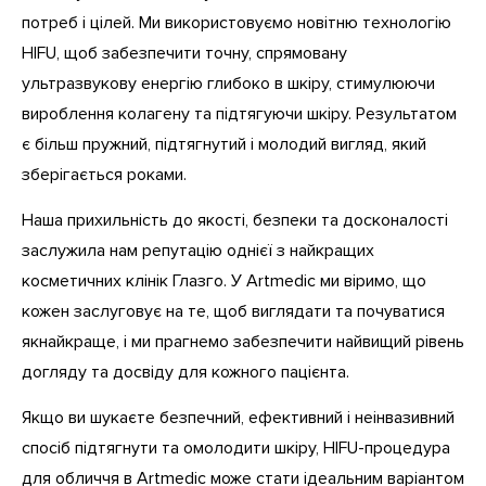
потреб і цілей. Ми використовуємо новітню технологію
HIFU, щоб забезпечити точну, спрямовану
ультразвукову енергію глибоко в шкіру, стимулюючи
вироблення колагену та підтягуючи шкіру. Результатом
є більш пружний, підтягнутий і молодий вигляд, який
зберігається роками.
Наша прихильність до якості, безпеки та досконалості
заслужила нам репутацію однієї з найкращих
косметичних клінік Глазго. У Artmedic ми віримо, що
кожен заслуговує на те, щоб виглядати та почуватися
якнайкраще, і ми прагнемо забезпечити найвищий рівень
догляду та досвіду для кожного пацієнта.
Якщо ви шукаєте безпечний, ефективний і неінвазивний
спосіб підтягнути та омолодити шкіру, HIFU-процедура
для обличчя в Artmedic може стати ідеальним варіантом