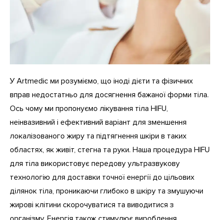
У Artmedic ми розуміємо, що іноді дієти та фізичних
вправ недостатньо для досягнення бажаної форми тіла.
Ось чому ми пропонуємо лікування тіла HIFU,
неінвазивний і ефективний варіант для зменшення
локалізованого жиру та підтягнення шкіри в таких
областях, як живіт, стегна та руки. Наша процедура HIFU
для тіла використовує передову ультразвукову
технологію для доставки точної енергії до цільових
ділянок тіла, проникаючи глибоко в шкіру та змушуючи
жирові клітини скорочуватися та виводитися з
організму. Енергія також стимулює вироблення