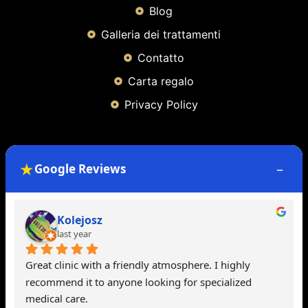
Blog
Galleria dei trattamenti
Contatto
Carta regalo
Privacy Policy
Contact Info
★
–
Google Reviews
49 Bernard Terrace, Glasgow, G40 3 BQ
71 Causeyside Street, Paisley, Regno Unito
Kolejosz
artmedic@yahoo.com
last year
+44 7584 259618
Great clinic with a friendly atmosphere. I highly 
recommend it to anyone looking for specialized 
medical care.