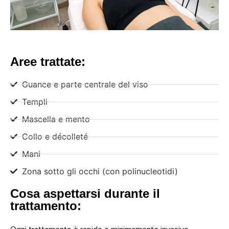
Aree trattate:
Guance e parte centrale del viso
Templi
Mascella e mento
Collo e décolleté
Mani
Zona sotto gli occhi (con polinucleotidi)
Cosa aspettarsi durante il
trattamento: