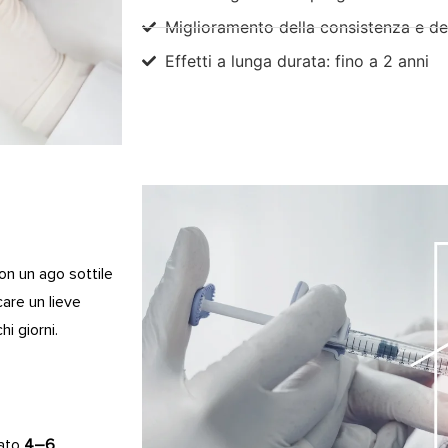
Miglioramento della consistenza e de
Effetti a lunga durata: fino a 2 anni
con un ago sottile
care un lieve
i giorni.
iato
4–6