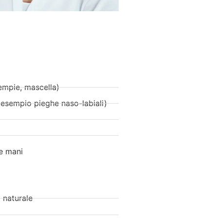
empie, mascella)
 esempio pieghe naso-labiali)
 e mani
 naturale