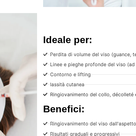
Ideale per:
Perdita di volume del viso (guance, t
Linee e pieghe profonde del viso (ad
Contorno e lifting
lassità cutanea
Ringiovanimento del collo, décolleté
Benefici:
Ringiovanimento del viso dall'aspetto
Risultati graduali e progressivi