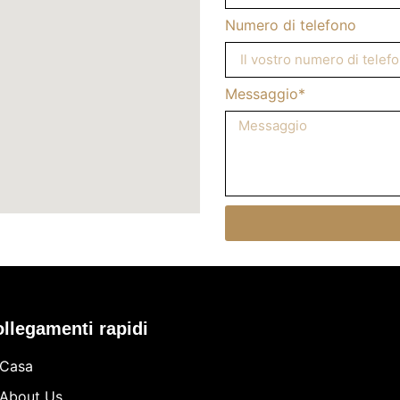
Numero di telefono
Messaggio*
llegamenti rapidi
Casa
About Us