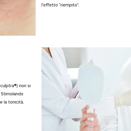
l'effetto "riempito".
Sculptra®) non si
o. Stimolando
 la tonicità,