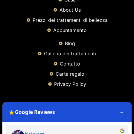
About Us
Prezzi dei trattamenti di bellezza
Appuntamento
Blog
Galleria dei trattamenti
Contatto
Carta regalo
Privacy Policy
Contact Info
★
–
Google Reviews
49 Bernard Terrace, Glasgow, G40 3 BQ
71 Causeyside Street, Paisley, Regno Unito